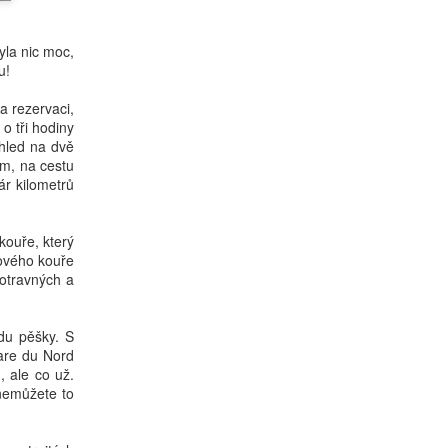
yla nic moc,
u!
a rezervaci,
o tři hodiny
ohled na dvě
am, na cestu
ár kilometrů
kouře, který
tového kouře
 otravných a
du pěšky. S
are du Nord
, ale co už.
nemůžete to