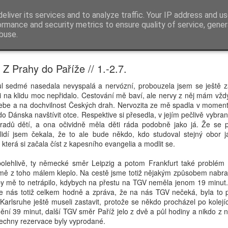
eliver its services and to analyze traffic. Your IP address and u
ormance and security metrics to ensure quality of service, gene
buse.
Z Prahy do Paříže // 1.-2.7.
l sedmé nasedala nevyspalá a nervózní, probouzela jsem se ještě z
mi na klidu moc nepřidalo. Cestování mě baví, ale nervy z něj mám vždy
be a na dochvilnost Českých drah. Nervozita ze mě spadla v momentě
do Dánska navštívit otce. Respektive si přesedla, v jejím pečlivě vybr
mradů dětí, a ona očividně měla děti ráda podobně jako já. Že se p
dí jsem čekala, že to ale bude někdo, kdo studoval stejný obor ja
 která si začala číst z kapesního evangelia a modlit se.
olehlivě, ty německé směr Leipzig a potom Frankfurt také problém 
A mě z toho málem kleplo. Na cestě jsme totiž nějakým způsobem nabral
by mě to netrápilo, kdybych na přestu na TGV neměla jenom 19 minut
e nás totiž celkem hodně a zpráva, že na nás TGV nečeká, byla to p
Karlsruhe ještě museli zastavit, protože se někdo procházel po kolejích
ění 39 minut, další TGV směr Paříž jelo z dvě a půl hodiny a nikdo z 
šechny rezervace byly vyprodané.