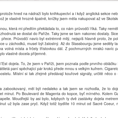
protože hned na nádraží bylo knihkupectví a i když anglická sekce neb
Což je vlastně hrozně špatně, knížky jsem měla nakupovat až ve Skotsk
nou, která mi předtím překládala to, co nám průvodčí říká. Taky neměl
rozhodnutá se dostat do Paříže. Taky jsme se tam nakonec dostaly. Sice 
e přece. Průvodčí navíc byl extrémně milý, nejspíš hlavně proto, že p
ličce u záchodků, musel být žalostný. Až do Stassbourgu jsme seděly t
a volná místa a frčely třístovkou dál. Z pochmurných mraků navíc p
bylo vlastně docela příjemně.
Est dojela. To, že jsem v Paříži, jsem poznala podle prvního obláčku 
sátiletá paní spěchající pár kroků přede mnou s velkým kufrem. Cigare
ostelu. Místní si tak zřejmě předávají kouřové signály, určitě něco o
la zabookovaný, měl být nedaleko a tak jsem se rozhodla, že to doj
cet minut. Po Boulevard de Magenta do kopce, byť mírného. Kolem G
apelle. Moudřejší by asi bylo, kdybych ty dvě zastávky dojela metrem
nut už byla zase pryč. Když totiž bydlíte 10 minut od Sacré Coeur, 