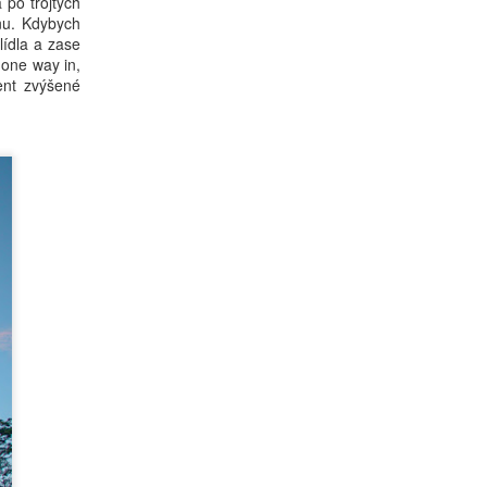
 po trojtých
enu. Kdybych
ídla a zase
 one way in,
ent zvýšené