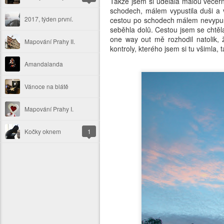
Takže jsem si udělala malou večern
schodech, málem vypustila duši a v
2017, týden první.
cestou po schodech málem nevypust
seběhla dolů. Cestou jsem se chtěl
one way out mě rozhodil natolik,
Mapování Prahy II.
kontroly, kterého jsem si tu všimla,
Amandalanda
Vánoce na blátě
Mapování Prahy I.
Kočky oknem
1