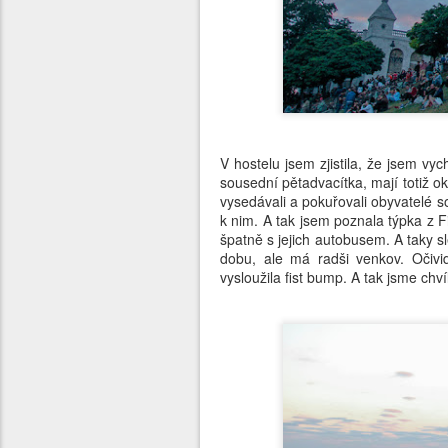
V hostelu jsem zjistila, že jsem vy
sousední pětadvacítka, mají totiž o
vysedávali a pokuřovali obyvatelé s
k nim. A tak jsem poznala týpka z F
špatně s jejich autobusem. A taky sl
dobu, ale má radši venkov. Očivid
vysloužila fist bump. A tak jsme chvíli