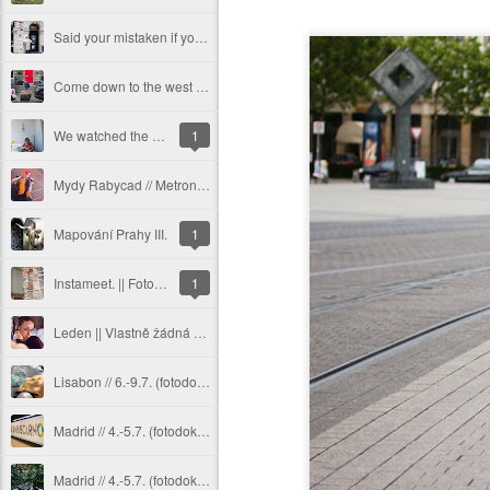
Said your mistaken if your thinking that I haven't been called cold before | Inverness
Come down to the west side shimmy shimmy come right where you belong | Edinburgh
We watched the sun go down as we were walking
1
Mydy Rabycad // Metronome Festival
Mapování Prahy III.
1
Instameet. || Fotoblog
1
Leden || Vlastně žádná změna
Lisabon // 6.-9.7. (fotodokumentace část první)
Madrid // 4.-5.7. (fotodokumentace část druhá)
Madrid // 4.-5.7. (fotodokumentace část první)