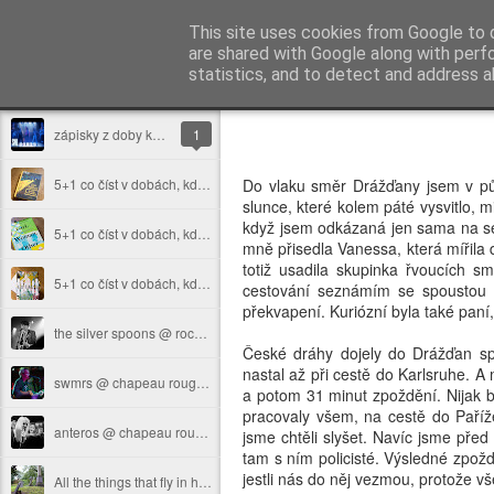
Ester Šebestová
This site uses cookies from Google to d
are shared with Google along with perf
statistics, and to detect and address a
Sidebar
Home
zápisky z doby koronavirové #1
1
5+1 co číst v dobách, kdy se nic jiného ani dělat nedá: co budu číst
Do vlaku směr Drážďany jsem v pů
slunce, které kolem páté vysvitlo, 
když jsem odkázaná jen sama na se
5+1 co číst v dobách, kdy se nic jiného skoro dělat nedá: co čtu
mně přisedla Vanessa, která mířila 
totiž usadila skupinka řvoucích s
5+1 co číst v dobách, kdy se nic jiného skoro dělat nedá: co jsem přečetla
cestování seznámím se spoustou li
překvapení. Kuriózní byla také paní,
the silver spoons @ rock café, prague - december 27, 2018
České dráhy dojely do Drážďan sp
nastal až při cestě do Karlsruhe. 
swmrs @ chapeau rouge, prague - march 1, 2019
a potom 31 minut zpoždění. Nijak 
pracovaly všem, na cestě do Paříž
anteros @ chapeau rouge, prague - march 1, 2019
jsme chtěli slyšet. Navíc jsme před 
tam s ním policisté. Výsledné zpožd
jestli nás do něj vezmou, protože v
All the things that fly in heaven don't belong to earth | Glasgow