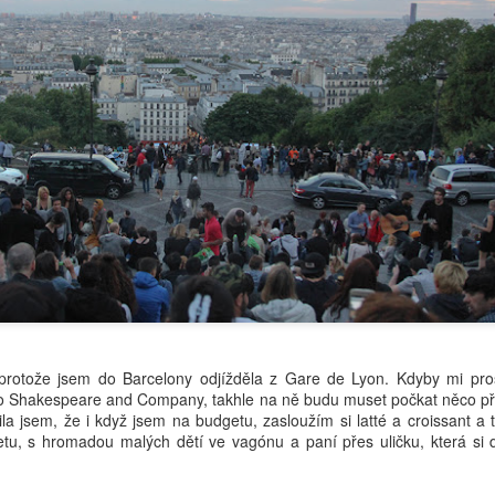
 protože jsem do Barcelony odjížděla z Gare de Lyon. Kdyby mi pro
do Shakespeare and Company, takhle na ně budu muset počkat něco př
la jsem, že i když jsem na budgetu, zasloužím si latté a croissant a 
tu, s hromadou malých dětí ve vagónu a paní přes uličku, která si d