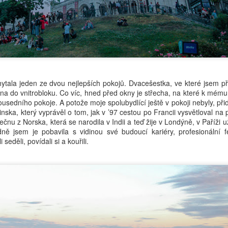
chytala jeden ze dvou nejlepších pokojů. Dvacešestka, ve které jsem p
kna do vnitrobloku. Co víc, hned před okny je střecha, na které k mém
ousedního pokoje. A potože moje spolubydlící ještě v pokoji nebyly, při
inska, který vyprávěl o tom, jak v ’97 cestou po Francii vysvětloval na
ečnu z Norska, která se narodila v Indii a teď žije v Londýně, v Paříži u
ně jsem je pobavila s vidinou své budoucí kariéry, profesionální fe
 seděli, povídali si a kouřili.