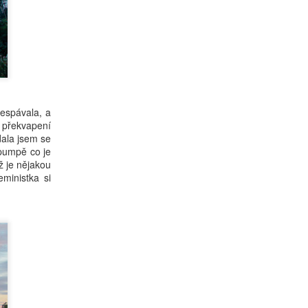
řespávala, a
u překvapení
dala jsem se
 pumpě co je
ž je nějakou
ministka si