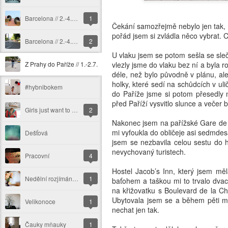
Barcelona // 2.-4.7. (fotodokumentace část druhá)
1
Čekání samozřejmě nebylo jen tak, 
pořád jsem si zvládla něco vybrat. 
Barcelona // 2.-4.7. (fotodokumentace část první)
2
U vlaku jsem se potom sešla se sleč
Z Prahy do Paříže // 1.-2.7.
vlezly jsme do vlaku bez ní a byla 
déle, než bylo původně v plánu, al
holky, které sedí na schůdcích v u
#hybnibokem
do Paříže jsme si potom přesedly n
před Paříží vysvitlo slunce a večer 
Girls just want to have fun
2
Nakonec jsem na pařížské Gare de l’
mi vyfoukla do obličeje asi sedmde
Dešťová
jsem se nezbavila celou sestu do h
nevychovaný turistech.
Pracovní
4
Hostel Jacob’s Inn, který jsem mě
Nedělní rozjímání (publikované v pondělí)
1
baťohem a taškou mi to trvalo dva
na křižovatku s Boulevard de la Ch
Ubytovala jsem se a během pěti mi
Velikonoce
1
nechat jen tak.
Čauky mňauky
1