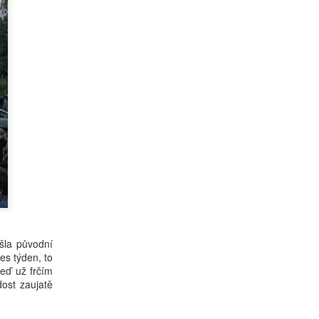
šla původní
es týden, to
teď už frčím
ost zaujatě