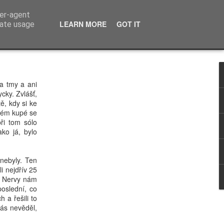
ser-agent
LEARN MORE
GOT IT
rate usage
a tmy a ani
cky. Zvlášť,
, kdy si ke
aném kupé se
ři tom sólo
ko já, bylo
nebyly. Ten
i nejdřív 25
. Nervy nám
oslední, co
 a řešili to
nás nevěděl,