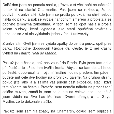
Další den jsem se pomalu sbalila, převezla si věci opět na nádraží,
tentokrát na stanici Charmartín. Pak jsem se rozhodla, že se
podívám k univerzitě, kde jsem se prošla po okolí, na chvíli sebou
flákla do parku a pak se vydale náhodným směrem a proplétala se
podivně temnýma zákoutíma. V těch jsem se opět našla a prošla
kolem budovy, která vypadala jako stará opuštěná továrna -
nakonec se z ní ale vyklubala jedna z fakult univerzity.
Z univerzitní čtvrti jsem se vydala zpátky do centra pěšky, opět přes
parky. Rozhodně doporučuji
Parque del Oeste
, je z něj krásný
výhled na
Palacio Real de Madrid
.
Pak už jsem čekala, než nás vpustí do Prada. Byla jsem tam asi o
půl šesté a to už se tam tvořila fronta. Abyste se tam dostali hned
po šesté, doporučuji tam být minimálně hodinu předem, tím pádem
budete mít celé dvě hodiny na prohlídku galerie. Na druhou stranu
pokud jste jako já a zajímá vás jenom část expozice, stačí, když
tam půjdete na šestou. Protože jsem neměla náladu na procházení
celého muzea, zaměřila jsem se jenom na Velázqueze - konečně
jsem viděla na živo Las Meninas (Dvorní dámy), a na Goyu.
Myslím, že to dokonale stačilo.
Pak už jsem zamířila zpátky na Chamartín, odkud jsem odjížděla