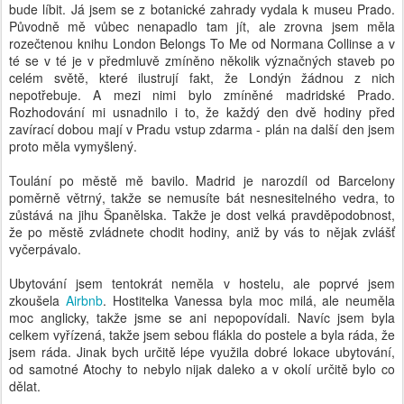
bude líbit. Já jsem se z botanické zahrady vydala k museu Prado.
Původně mě vůbec nenapadlo tam jít, ale zrovna jsem měla
rozečtenou knihu London Belongs To Me od Normana Collinse a v
té se v té je v předmluvě zmíněno několik význačných staveb po
celém světě, které ilustrují fakt, že Londýn žádnou z nich
nepotřebuje. A mezi nimi bylo zmíněné madridské Prado.
Rozhodování mi usnadnilo i to, že každý den dvě hodiny před
zavírací dobou mají v Pradu vstup zdarma - plán na další den jsem
proto měla vymyšlený.
Toulání po městě mě bavilo. Madrid je narozdíl od Barcelony
poměrně větrný, takže se nemusíte bát nesnesitelného vedra, to
zůstává na jihu Španělska. Takže je dost velká pravděpodobnost,
že po městě zvládnete chodit hodiny, aniž by vás to nějak zvlášť
vyčerpávalo.
Ubytování jsem tentokrát neměla v hostelu, ale poprvé jsem
zkoušela
Airbnb
. Hostitelka Vanessa byla moc milá, ale neuměla
moc anglicky, takže jsme se ani nepopovídali. Navíc jsem byla
celkem vyřízená, takže jsem sebou flákla do postele a byla ráda, že
jsem ráda. Jinak bych určitě lépe využila dobré lokace ubytování,
od samotné Atochy to nebylo nijak daleko a v okolí určitě bylo co
dělat.