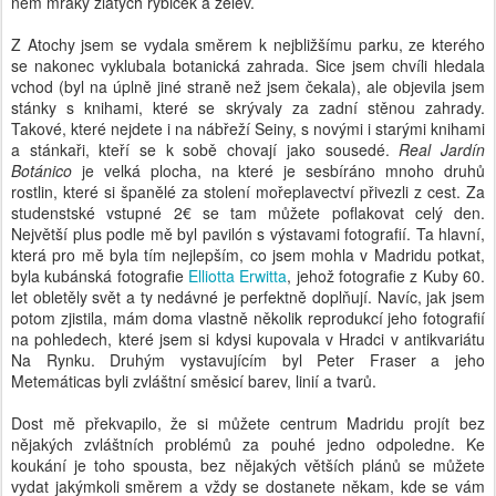
něm mraky zlatých rybiček a želev.
Z Atochy jsem se vydala směrem k nejbližšímu parku, ze kterého
se nakonec vyklubala botanická zahrada. Sice jsem chvíli hledala
vchod (byl na úplně jiné straně než jsem čekala), ale objevila jsem
stánky s knihami, které se skrývaly za zadní stěnou zahrady.
Takové, které nejdete i na nábřeží Seiny, s novými i starými knihami
a stánkaři, kteří se k sobě chovají jako sousedé.
Real Jardín
Botánico
je velká plocha, na které je sesbíráno mnoho druhů
rostlin, které si španělé za stolení mořeplavectví přivezli z cest. Za
studenstské vstupné 2€ se tam můžete poflakovat celý den.
Největší plus podle mě byl pavilón s výstavami fotografií. Ta hlavní,
která pro mě byla tím nejlepším, co jsem mohla v Madridu potkat,
byla kubánská fotografie
Elliotta Erwitta
, jehož fotografie z Kuby 60.
let obletěly svět a ty nedávné je perfektně doplňují. Navíc, jak jsem
potom zjistila, mám doma vlastně několik reprodukcí jeho fotografií
na pohledech, které jsem si kdysi kupovala v Hradci v antikvariátu
Na Rynku. Druhým vystavujícím byl Peter Fraser a jeho
Metemáticas byli zvláštní směsicí barev, linií a tvarů.
Dost mě překvapilo, že si můžete centrum Madridu projít bez
nějakých zvláštních problémů za pouhé jedno odpoledne. Ke
koukání je toho spousta, bez nějakých větších plánů se můžete
vydat jakýmkoli směrem a vždy se dostanete někam, kde se vám