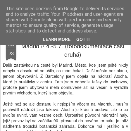
Ester Šebestová
This site uses cookies from Google to deliver its services
and to analyze traffic. Your IP address and user-agent are
Home
shared with Google along with performance and security
metrics to ensure quality of service, generate usage
statistics, and to detect and address abuse.
LEARN MORE
GOT IT
Madrid // 4.-5.7. (fotodokumentace část
JUL
23
druhá)
Další zastávkou na cestě byl Madrid. Město, kde jsem ještě nikdy
nebyla a absolutně netušila, co mám čekat. Další město bez plánu,
jenom objevování. Z Barcelony jsem dojela na nádraží Atocha,
které je prakticky v centru. Tam jsem odhodila tašky do úschovny,
protože jsem ubytování měla domluvené až na večer, a vyrazila
prvním východem, který jsem objevila.
Ještě než se ale dostanu k nejlepším věcem na Madridu, musím
pochválit nádraží jako takové. Atocha je krásná budova, ale to co
uvidíte uvnitř, vám vezme dech. Uprostřed původní nádražní haly,
jejíž provoz byl na začátku 90. přesunut do nového termálu, je totiž
nádherná tropická botanická zahrada. Dokonce má i jezírko a v